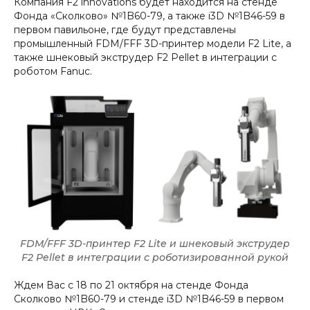
Компания F2 innovations будет находится на стенде
Фонда «Сколково» №1B60-79, а также i3D №1B46-59 в
первом павильоне, где будут представлены
промышленный FDM/FFF 3D-принтер модели F2 Lite, а
также шнековый экструдер F2 Pellet в интеграции с
роботом Fanuc.
FDM/FFF 3D-принтер F2 Lite и шнековый экструдер
F2 Pellet в интеграции с роботизированной рукой
Ждем Вас с 18 по 21 октября на стенде Фонда
Сколково №1B60-79 и стенде i3D №1B46-59 в первом