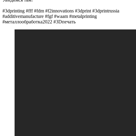
#3dprinting #fff #fdm #f2innovations #3dprint #3dprintrussia
#additivemanufacture #fgf #waam #metalprinting
#металлообработка2022 #3Dпечать