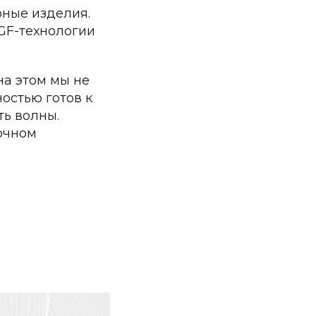
рные изделия.
GF-технологии
на этом мы не
остью готов к
ть волны.
очном