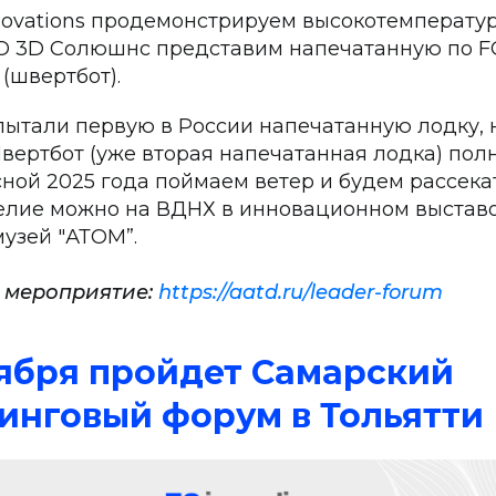
nnovations продемонстрируем высокотемперату
О 3D Солюшнс представим напечатанную по F
(швертбот).
пытали первую в России напечатанную лодку, 
вертбот (уже вторая напечатанная лодка) полн
ной 2025 года поймаем ветер и будем рассека
елие можно на ВДНХ в инновационном выстав
музей "АТОМ”.
 мероприятие:
https://aatd.ru/leader-forum
ноября пройдет Самарский
нговый форум в Тольятти