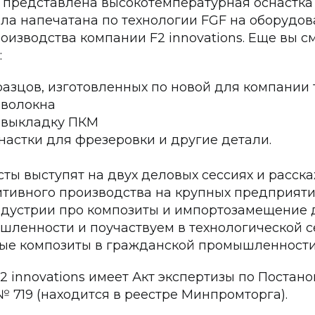
т представлена высокотемпературная оснастка
ыла напечатана по технологии FGF на оборудо
оизводства компании F2 innovations. Еще вы с
:
разцов, изготовленных по новой для компании 
еволокна
 выкладку ПКМ
настки для фрезеровки и другие детали.
ы выступят на двух деловых сессиях и расска
тивного производства на крупных предприяти
ндустрии про композиты и импортозамещение 
шленности и поучаствуем в технологической с
ые композиты в гражданской промышленности
 innovations имеет Акт экспертизы по Постан
 719 (находится в реестре Минпромторга).