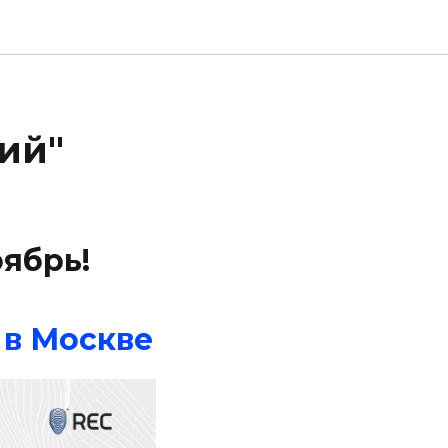
кий"
оябрь!
 в Москве