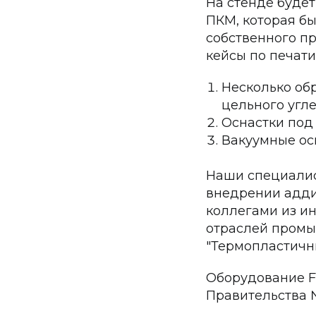
На стенде буде
ПКМ, которая б
собственного пр
кейсы по печати
Несколько об
цельного угл
Оснастки под
Вакуумные ос
Наши специалист
внедрении адди
коллегами из и
отраслей промы
"Термопластичн
Оборудование F2
Правительства №