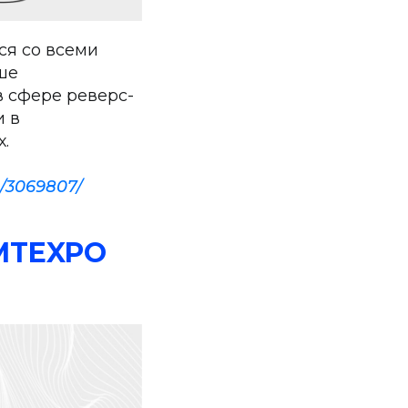
ся со всеми
ше
в сфере реверс-
и в
.
t/3069807/
AMTEXPO