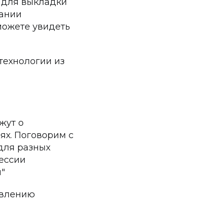
 для выкладки
вании
можете увидеть
технологии из
жут о
ях. Поговорим с
для разных
ессии
"
овлению