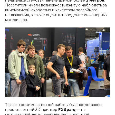
печаталась стеновая панель длиной более
2 метров
.
Посетители имели возможность вживую наблюдать за
кинематикой, скоростью и качеством послойного
наплавления, а также оценить поведение инженерных
материалов.
Также в режиме активной работы был представлен
промышленный 3D принтер
F2 Sparq
— на
сегодняшний день самый высокоскоростной