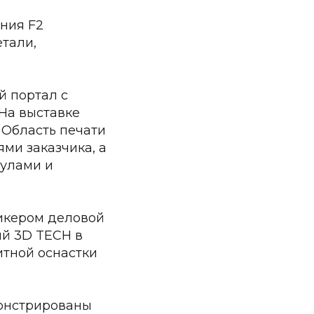
ния F2
етали,
й портал с
На выставке
. Область печати
ми заказчика, а
нулами и
пикером деловой
ий 3D TECH в
итной оснастки
монстрированы