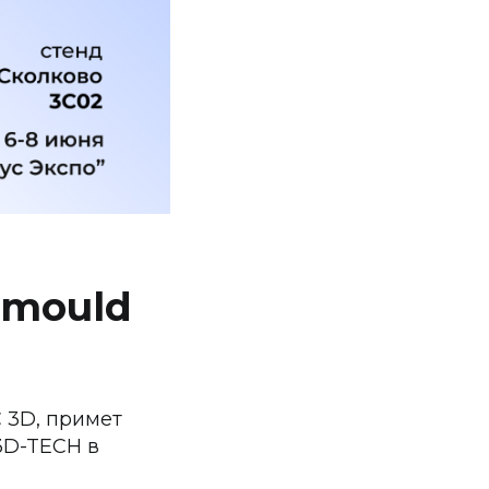
smould
C 3D, примет
3D-TECH в