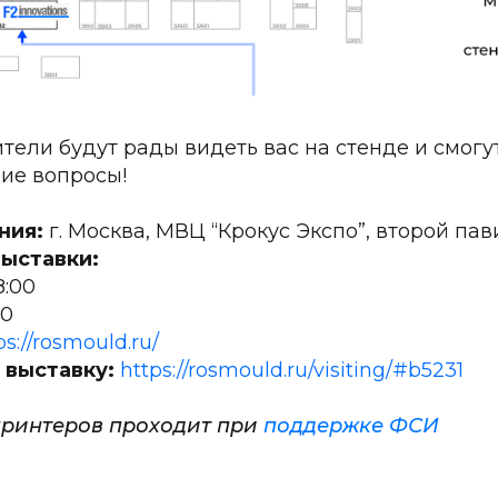
ели будут рады видеть вас на стенде и смогут
ие вопросы!
ния:
г. Москва, МВЦ “Крокус Экспо”, второй пав
ыставки:
8:00
00
ps://rosmould.ru/
 выставку:
https://rosmould.ru/visiting/#b5231
принтеров проходит при
поддержке ФСИ