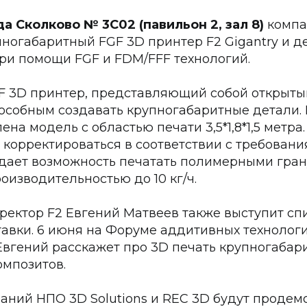
а Сколково № 3С02 (павильон 2, зал 8)
компа
ногабаритный FGF 3D принтер F2 Gigantry и д
ри помощи FGF и FDM/FFF технологий.
GF 3D принтер, представляющий собой открыты
пособным создавать крупногабаритные детали. 
ена модель с областью печати 3,5*1,8*1,5 метра
корректироваться в соответствии с требования
 дает возможность печатать полимерными гра
оизводительностью до 10 кг/ч.
ректор F2 Евгений Матвеев также выступит с
авки. 6 июня на Форуме аддитивных технолог
Евгений расскажет про 3D печать крупногабар
омпозитов.
паний НПО 3D Solutions и REC 3D будут проде