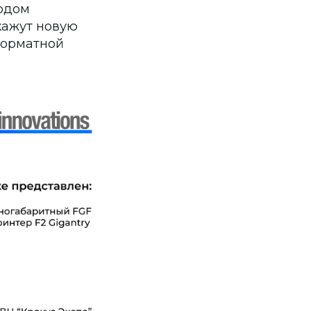
одом
кажут новую
форматной