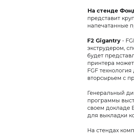
На стенде Фонд
представит круп
напечатанные п
F2 Gigantry
- F
экструдером, с
будет представл
принтера может 
FGF технология
вторсырьем с пр
Генеральный ди
программы выст
своем докладе 
для выкладки к
На стендах ком