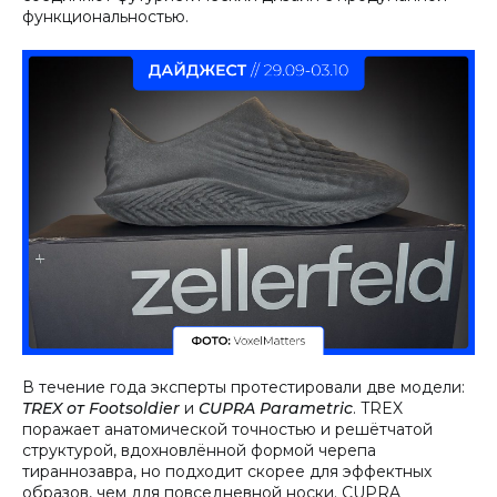
функциональностью.
В течение года эксперты протестировали две модели:
TREX от Footsoldier
и
CUPRA Parametric
. TREX
поражает анатомической точностью и решётчатой
структурой, вдохновлённой формой черепа
тираннозавра, но подходит скорее для эффектных
образов, чем для повседневной носки. CUPRA