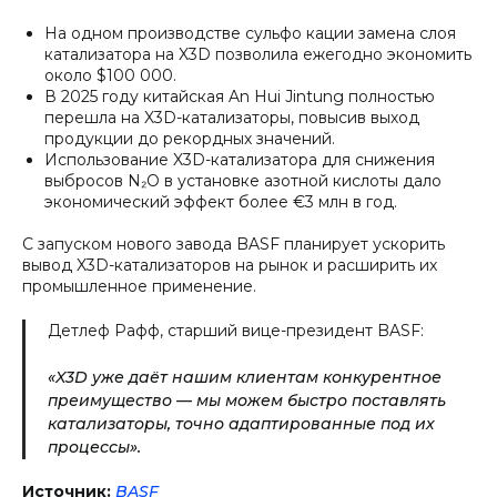
На одном производстве сульфо кации замена слоя
катализатора на X3D позволила ежегодно экономить
около $100 000.
В 2025 году китайская An Hui Jintung полностью
перешла на X3D-катализаторы, повысив выход
продукции до рекордных значений.
Использование X3D-катализатора для снижения
выбросов N₂O в установке азотной кислоты дало
экономический эффект более €3 млн в год.
С запуском нового завода BASF планирует ускорить
вывод X3D-катализаторов на рынок и расширить их
промышленное применение.
Детлеф Рафф, старший вице-президент BASF:
«X3D уже даёт нашим клиентам конкурентное
преимущество — мы можем быстро поставлять
катализаторы, точно адаптированные под их
процессы».
Источник:
BASF