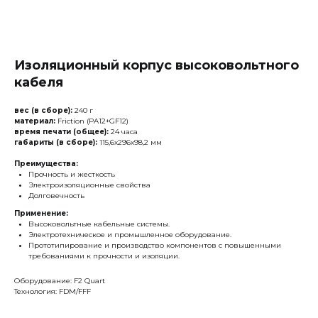
Изоляционный корпус высоковольтного
кабеля
вес (в сборе):
240 г
материал:
Friction (PA12+GF12)
время печати (общее):
24 часа
габариты (в сборе):
115,6х296х98,2 мм
Преимущества:
Прочность и жесткость
Электроизоляционные свойства
Долговечность
Применение:
Высоковольтные кабельные системы.
Электротехническое и промышленное оборудование.
Прототипирование и производство компонентов с повышенными
требованиями к прочности и изоляции.
Оборудование: F2 Quart
Технология: FDM/FFF