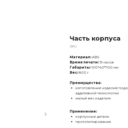
Часть корпуса
SKU:
Материал:
ABS
Время печати:
15 часов
Габариты:
100*40*700 мм
Вес:
800 г
Преимущества:
изготовление изделий под
аддитивной технологии
малый вес изделия
Применение:
корпусные детали
прототипирование